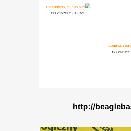
POCAHONTAS INFINITY SUN
PKR.VI-24713 ,Tricolor,
POL
SANDUNGA INFI
PKR.VI-22617 ,T
http://beagleb