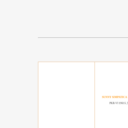
SUNNY SIMPATICA
PKR-VI 19615 ,T